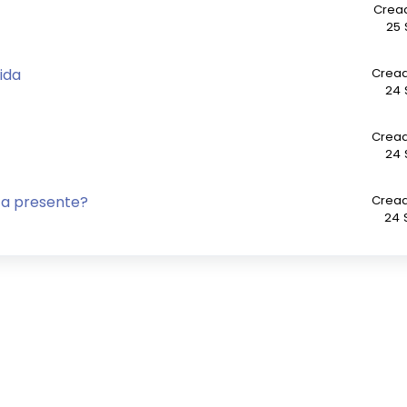
Cread
25 
ida
Cread
24 
Cread
24 
ta presente?
Cread
24 