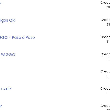
o
Cread
31
digos QR
Cread
31
GGO - Paso a Paso
Cread
31
- PAGGO
Cread
31
Cread
31
O APP
Cread
31
P
Cread